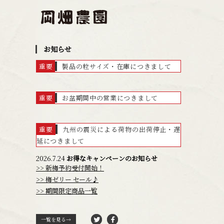
お知らせ
重要
製品の粒サイズ・在庫につきまして
重要
お盆期間中の営業につきまして
重要
九州の震災による荷物の出荷停止・遅
延につきまして
2026.7.24
お得なキャンペーンのお知らせ
>> 新梅予約受付開始！
>> 梅ゼリー セール♪
>> 期間限定商品一覧
一覧を見る→