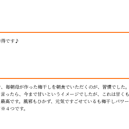
お得です♪
で、毎朝母が作った梅干しを朝食でいただくのが、習慣でした
と言ったら、今まで甘いというイメージでしたが、これは甘く
と最高です。風邪もひかず、元気ですごせているも梅干しパワ
て※４つです。