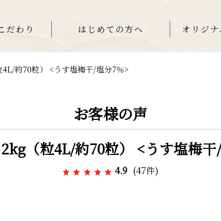
こだわり
はじめての方へ
オリジナ
4L/約70粒） <うす塩梅干/塩分7％>
お客様の声
2kg（粒4L/約70粒） <うす塩梅干
4.9
(47件)