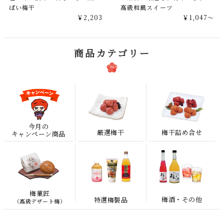
ぱい梅干
高級和風スイーツ
￥2,203
￥1,047～
商品カテゴリー
今月の
梅干詰め合せ
厳選梅干
キャンペーン商品
梅菓匠
梅酒・その他
特選梅製品
（高級デザート梅）