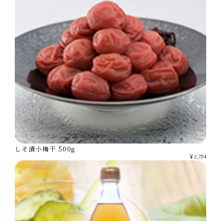
しそ漬小梅干 500g
￥2,754