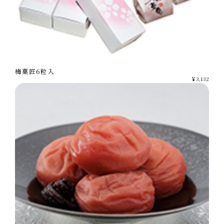
梅菓匠6粒入
￥3,132