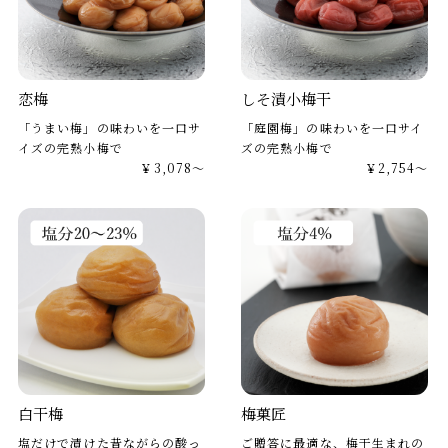
恋梅
しそ漬小梅干
「うまい梅」の味わいを一口サ
「庭園梅」の味わいを一口サイ
イズの完熟小梅で
ズの完熟小梅で
￥3,078～
￥2,754～
白干梅
梅菓匠
塩だけで漬けた昔ながらの酸っ
ご贈答に最適な、梅干生まれの