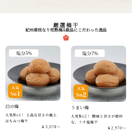
厳選梅干
紀州産枝なり完熟梅A級品にこだわった逸品
幻の梅
うまい梅
人気No1！ 上品な甘さの極上
人気No2！ 酸味と甘さが絶妙
はちみつ梅干
な、うす塩梅干
￥3,078～
￥2,970～