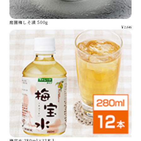
庭園梅しそ漬 500g
￥2,646
梅宝水 280ml×12本入