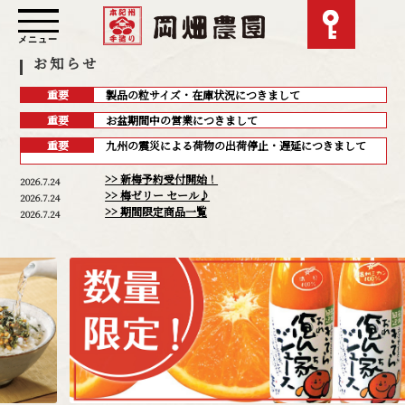
メニュー
お知らせ
重要
製品の粒サイズ・在庫状況につきまして
重要
お盆期間中の営業につきまして
重要
九州の震災による荷物の出荷停止・遅延につきまして
>> 新梅予約受付開始！
2026.7.24
>> 梅ゼリー セール♪
2026.7.24
>> 期間限定商品一覧
2026.7.24