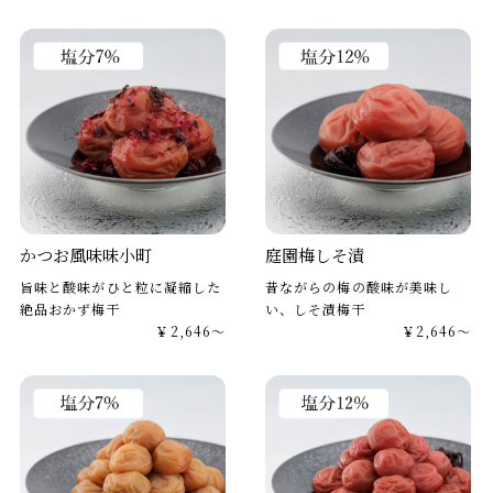
かつお風味味小町
庭園梅しそ漬
旨味と酸味がひと粒に凝縮した
昔ながらの梅の酸味が美味し
絶品おかず梅干
い、しそ漬梅干
￥2,646～
￥2,646～