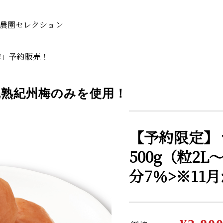
岡畑農園セレクション
梅」予約販売！
完熟紀州梅のみを使用！
【予約限定】
500g（粒2L
分7％>※11