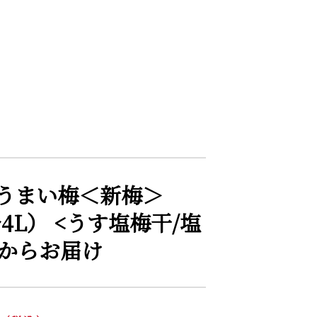
うまい梅＜新梅＞
〜4L） <うす塩梅干/塩
月からお届け