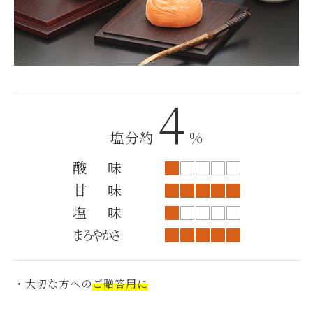
4
塩分約
%
酸味
甘味
塩味
まろやかさ
・大切な方への
ご贈答用に