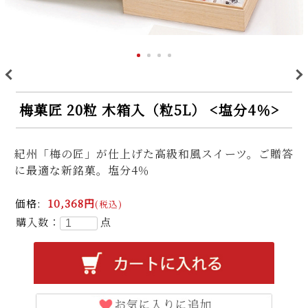
>
<
梅菓匠 20粒 木箱入（粒5L） <塩分4％>
紀州「梅の匠」が仕上げた高級和風スイーツ。ご贈答
に最適な新銘菓。塩分4％
価格:
10,368円
(税込)
購入数：
点