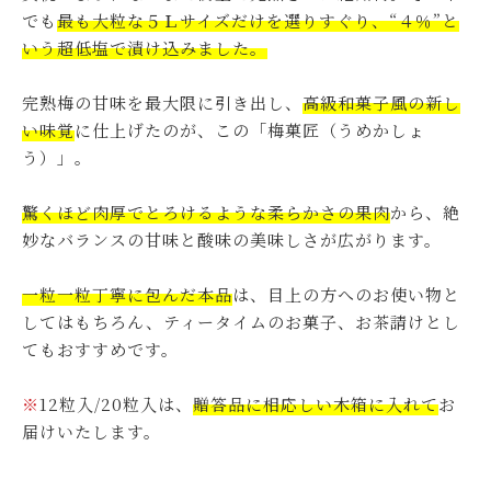
でも
最も大粒な５Ｌサイズだけを選りすぐり、“４％”と
いう超低塩で漬け込みました。
完熟梅の甘味を最大限に引き出し、
高級和菓子風の新し
い味覚
に仕上げたのが、この「梅菓匠（うめかしょ
う）」。
驚くほど肉厚でとろけるような柔らかさの果肉
から、絶
妙なバランスの甘味と酸味の美味しさが広がります。
一粒一粒丁寧に包んだ本品
は、目上の方へのお使い物と
してはもちろん、ティータイムのお菓子、お茶請けとし
てもおすすめです。
※
12粒入/20粒入は、
贈答品に相応しい木箱に入れて
お
届けいたします。