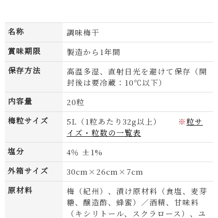
名称
調味梅干
賞味期限
製造から1年間
保存方法
高温多湿、直射日光を避けて保存（開
※
封後は要冷蔵：10℃以下）
内容量
20粒
※
梅粒サイズ
5L（1粒あたり32g以上）
※
粒サ
イズ・粒数の一覧表
もっと詳しく
塩分
4％ ±1%
外箱サイズ
30cm×26cm×7cm
原材料
梅（紀州）、漬け原材料（食塩、麦芽
糖、醸造酢、蜂蜜）／酒精、甘味料
（キシリトール、スクラロース）、ユ