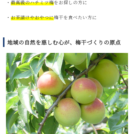
・
最高級のハチミツ梅
をお探しの方に
・
お茶請けやおやつに
梅干を食べたい方に
地域の自然を慈しむ心が、梅干づくりの原点