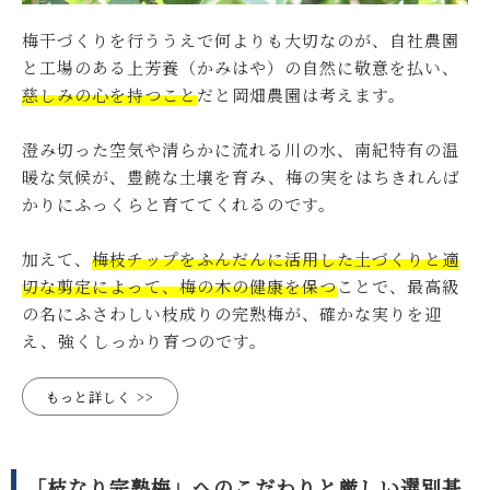
梅干づくりを行ううえで何よりも大切なのが、自社農園
と工場のある上芳養（かみはや）の自然に敬意を払い、
慈しみの心を持つこと
だと岡畑農園は考えます。
澄み切った空気や清らかに流れる川の水、南紀特有の温
暖な気候が、豊饒な土壌を育み、梅の実をはちきれんば
かりにふっくらと育ててくれるのです。
加えて、
梅枝チップをふんだんに活用した土づくりと適
切な剪定によって、梅の木の健康を保つ
ことで、最高級
の名にふさわしい枝成りの完熟梅が、確かな実りを迎
え、強くしっかり育つのです。
もっと詳しく
「枝なり完熟梅」へのこだわりと厳しい選別基