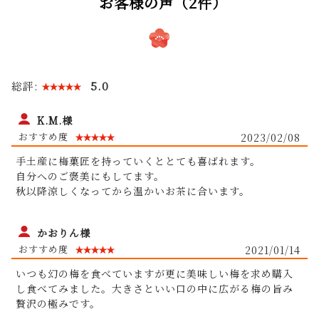
お客様の声（2件）
総評:
5.0
K.M.様
2023/02/08
手土産に梅菓匠を持っていくととても喜ばれます。
自分へのご褒美にもしてます。
秋以降涼しくなってから温かいお茶に合います。
かおりん様
2021/01/14
いつも幻の梅を食べていますが更に美味しい梅を求め購入
し食べてみました。大きさといい口の中に広がる梅の旨み
残留農薬を調べ
贅沢の極みです。
る検査機器を業界で初めて導入