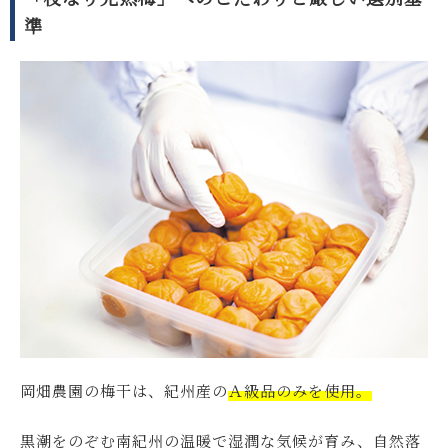
準
岡畑農園の梅干は、紀州産の
Ａ級品のみを使用。
黒潮をのぞむ南紀州の温暖で湿潤な気候が育み、自然落