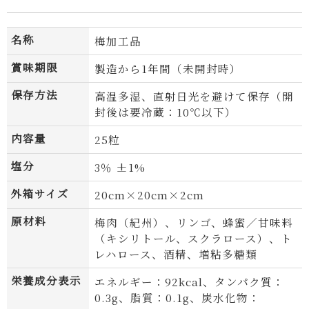
名称
梅加工品
賞味期限
製造から1年間（未開封時）
保存方法
高温多湿、直射日光を避けて保存（開
封後は要冷蔵：10℃以下）
内容量
25粒
塩分
3％ ±1%
外箱サイズ
20cm×20cm×2cm
原材料
梅肉（紀州）、リンゴ、蜂蜜／甘味料
（キシリトール、スクラロース）、ト
レハロース、酒精、増粘多糖類
栄養成分表示
エネルギー：92kcal、タンパク質：
0.3g、脂質：0.1g、炭水化物：