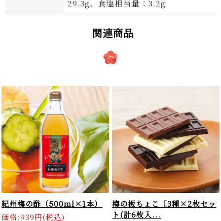
29.3g、食塩相当量：3.2g
関連商品
紀州梅の酢（500ml×1本）
梅の板ちょこ［3種×2枚セッ
ト(計6枚入...
価格:939円(税込)