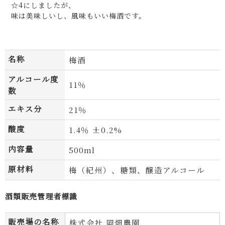
☆4にしましたが、
味は美味しいし、風味もいい梅酒です。
※
名称
梅酒
※
アルコール度
11％
数
もっと詳しく
エキス分
21％
酸度
1.4％ ±0.2%
内容量
500ml
原材料
梅（紀州）、糖類、醸造アルコール
酒類販売管理者標識
販売場の名称
株式会社 岡畑農園