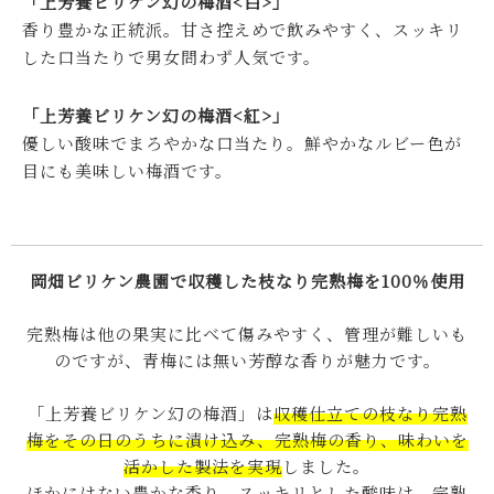
「上芳養ビリケン幻の梅酒<白>」
香り豊かな正統派。甘さ控えめで飲みやすく、スッキリ
した口当たりで男女問わず人気です。
「上芳養ビリケン幻の梅酒<紅>」
優しい酸味でまろやかな口当たり。鮮やかなルビー色が
目にも美味しい梅酒です。
岡畑ビリケン農園で収穫した枝なり完熟梅を100％使用
完熟梅は他の果実に比べて傷みやすく、管理が難しいも
のですが、青梅には無い芳醇な香りが魅力です。
「上芳養ビリケン幻の梅酒」は
収穫仕立ての枝なり完熟
梅をその日のうちに漬け込み、完熟梅の香り、味わいを
活かした製法を実現
しました。
ほかにはない豊かな香り、スッキリとした酸味は、完熟