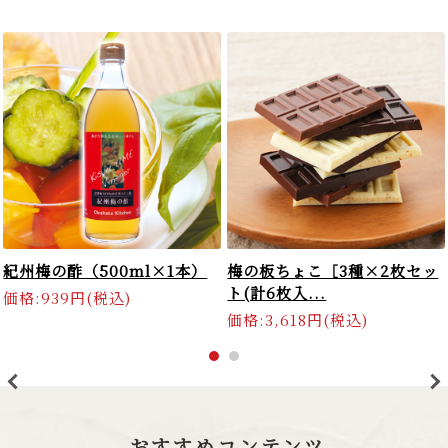
紀州梅の酢（500ml×1本）
梅の板ちょこ［3種×2枚セッ
ト(計6枚入...
価格:939円(税込)
価格:3,618円(税込)
>
<
おすすめコンテンツ