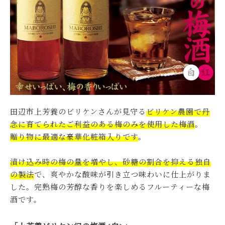
田辺市上芳養のビリケンさんが見守る
ビリケン農園で丹
念に育てられたご利益のある梅のみを使用した梅酒
。
贈り物に最適な豪華化粧箱入りです
。
漬け込み時の梅の量を増やし、砂糖の割合を抑える独自
の製法
で、爽やかな酸味が引き立つ味わいに仕上がりま
した。完熟梅の芳醇な香りを楽しめるフルーティーな梅
酒です。