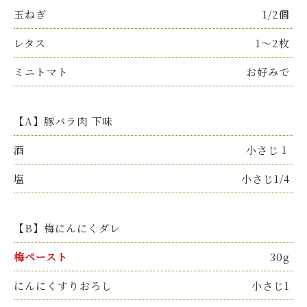
玉ねぎ
1/2個
レタス
1～2枚
ミニトマト
お好みで
【A】豚バラ肉 下味
酒
小さじ１
塩
小さじ1/4
【B】梅にんにくダレ
梅ペースト
30g
にんにくすりおろし
小さじ1