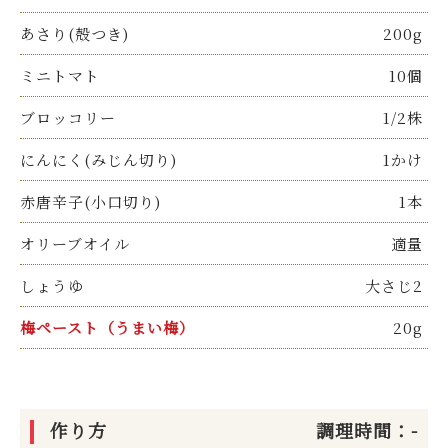
あさり(殻つき)
200g
ミニトマト
10個
ブロッコリー
1/2株
にんにく(みじん切り)
1かけ
赤唐辛子(小口切り)
1本
オリーブオイル
適量
しょうゆ
大さじ2
梅ペースト（うまい梅）
20g
作り方
調理時間：-