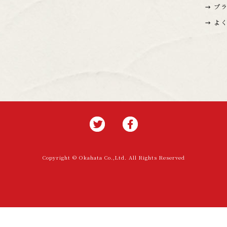
プ
よ
Copyright © Okahata Co.,Ltd. All Rights Reserved