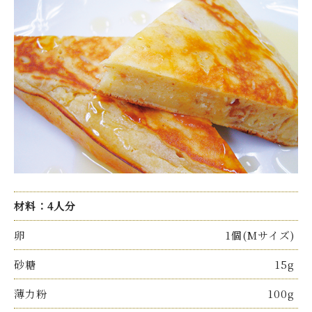
材料：4人分
卵
1個(Mサイズ)
砂糖
15g
薄力粉
100g